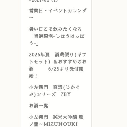
2021-04（1）
営業日・イベントカレンダ
ー
暑い日こそ飲みたくなる
「旨泡醗泡-しほうはっぽ
う-」
2026年夏 酒蔵便り(ギフ
トセット）＆おすすめのお
酒 6/25より受付開
始！
小左衛門 直汲(じかぐ
み)シリーズ 7BY
お酒一覧
小左衛門 純米大吟醸 瑞
ノ盞～MIZUNOUKI