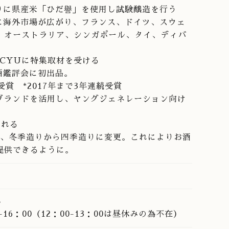
年振りに県産米「ひだ譽」を使用し試験醸造を行う
までに海外市場が広がり、フランス、ドイツ、スウェ
、オーストラリア、シンガポール、タイ、ディバ
NCYUに特集取材を受ける
新酒鑑評会に初出品。
賞 *2017年まで3年連続受賞
クブランドを活用し、ヤングジェネレーション向け
される
を設置、冬季造りから四季造りに変更。これによりお酒
提供できるように。
み
16：00（12：00-13：00は昼休みの為不在）