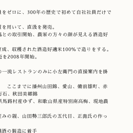
人員をゼロに、300年の歴史で初めて自社社員だけで
装置を用いて、直汲を発売。
農協との取引開始、農家の方々の顔が見える酒造好
で育成、収穫された酒造好適米100％で造りをする。
を2008年開始。
外の一流レストランのみに小左衛門の直接案内を掛
開始、 ここまでに播州山田錦、愛山、備前雄町、赤
万石、秋田美郷錦
県馬路村産ゆず、和歌山県産特別南高梅、現地農
錦の産みの親、山田勢三郎氏の五代目、正壽氏の作っ
貴醸酒の製造に着手