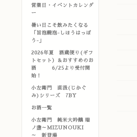
営業日・イベントカレンダ
ー
暑い日こそ飲みたくなる
「旨泡醗泡-しほうはっぽ
う-」
2026年夏 酒蔵便り(ギフ
トセット）＆おすすめのお
酒 6/25より受付開
始！
小左衛門 直汲(じかぐ
み)シリーズ 7BY
お酒一覧
小左衛門 純米大吟醸 瑞
ノ盞～MIZUNOUKI
～ 新登場