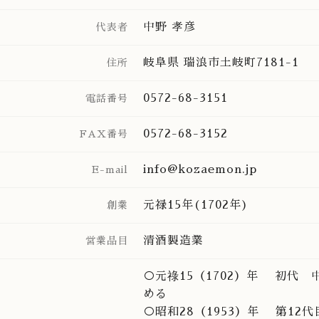
中野 孝彦
代表者
岐阜県 瑞浪市土岐町7181-1
住所
0572-68-3151
電話番号
0572-68-3152
FAX番号
info@kozaemon.jp
E-mail
元禄15年(1702年)
創業
清酒製造業
営業品目
○元祿15（1702）年 初代
める
○昭和28（1953）年 第1