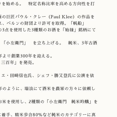
造りを始める。 特定名称比率を高める方向性を打
の巨匠パウル・クレー（Paul Klee）の作品を
ス、ベルンの財団より許可を取得。「帆船」
の3点を使用した3種類のお酒を「始禄」銘柄にて
柄 「小左衛門」 を立ち上げる。 純米、3年古酒
5年より創業300年を迎える。
 三百年」を発売。
リエ・田崎信也氏、シェフ・勝又登氏に公演を依
15年のように、瑞浪にて酒米を農家の方々に依頼し
お米を使用し、2種類の「小左衛門 純米吟醸」を
酒に着手、精米歩合80％など純米のカテゴリーに真