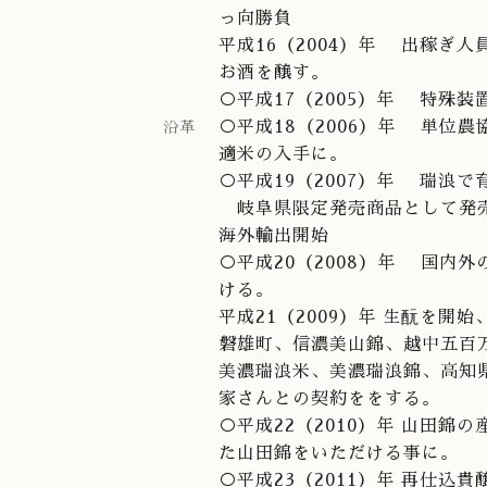
っ向勝負
平成16（2004）年 出稼ぎ
お酒を醸す。
○平成17（2005）年 特殊
○平成18（2006）年 単位
沿革
適米の入手に。
○平成19（2007）年 瑞浪
岐阜県限定発売商品として発売
海外輸出開始
○平成20（2008）年 国内
ける。
平成21（2009）年 生酛を
磐雄町、信濃美山錦、越中五百
美濃瑞浪米、美濃瑞浪錦、高知
家さんとの契約ををする。
○平成22（2010）年 山田
た山田錦をいただける事に。
○平成23（2011）年 再仕込