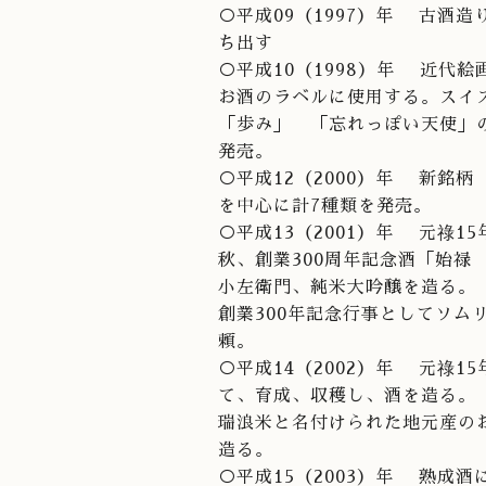
○平成09（1997）年 古酒
ち出す
○平成10（1998）年 近代絵画
お酒のラベルに使用する。スイ
「歩み」 「忘れっぽい天使」
発売。
○平成12（2000）年 新銘
を中心に計7種類を発売。
○平成13（2001）年 元祿1
秋、創業300周年記念酒「始禄
小左衛門、純米大吟醸を造る。
創業300年記念行事としてソム
頼。
○平成14（2002）年 元祿
て、育成、収穫し、酒を造る。
瑞浪米と名付けられた地元産の
造る。
○平成15（2003）年 熟成