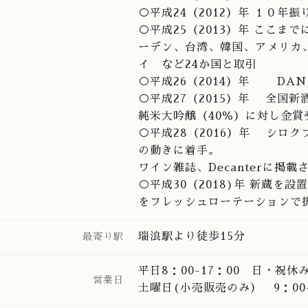
○平成24（2012）年 １０
○平成25（2013）年 ここ
ーデン、台湾、韓国、アメリカ
イ など24か国と取引
○平成26（2014）年 DA
○平成27（2015）年 全国
純米大吟醸（40％）に対し金賞受
○平成28（2016）年 シロ
の動きに着手。
ワイン雑誌、Decanterに掲載
○平成30（2018)年 新蔵
をフレッシュローテーションで
瑞浪駅より徒歩15分
最寄り駅
平日8：00-17：00 日・祝休
営業日
土曜日(小売販売のみ） 9：00-