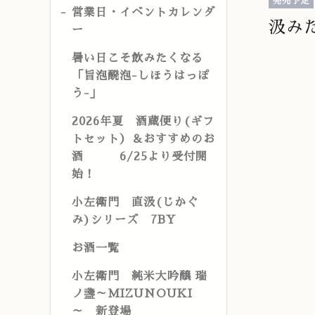
発売予定
営業日・イベントカレンダ
汲み
ー
暑い日こそ飲みたくなる
「旨泡醗泡-しほうはっぽ
う-」
2026年夏 酒蔵便り(ギフ
トセット）＆おすすめのお
酒 6/25より受付開
始！
小左衛門 直汲(じかぐ
み)シリーズ 7BY
お酒一覧
小左衛門 純米大吟醸 瑞
ノ盞～MIZUNOUKI
～ 新登場