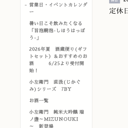
休日
営業日・イベントカレンダ
定休
ー
暑い日こそ飲みたくなる
「旨泡醗泡-しほうはっぽ
う-」
2026年夏 酒蔵便り(ギフ
トセット）＆おすすめのお
酒 6/25より受付開
始！
小左衛門 直汲(じかぐ
み)シリーズ 7BY
お酒一覧
小左衛門 純米大吟醸 瑞
ノ盞～MIZUNOUKI
～ 新登場